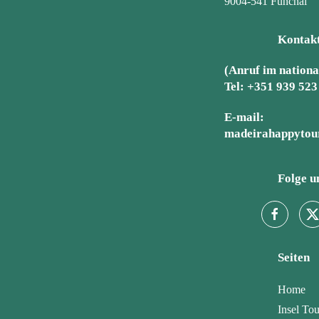
9004-541 Funchal
Kontak
(Anruf im nationa
Tel:
+351 939 523
E-mail:
madeirahappytou
Folge u
Seiten
Home
Insel To