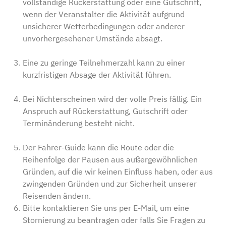
Shopping Centre 
vollständige Rückerstattung oder eine Gutschrift,
Experience,
wenn der Veranstalter die Aktivität aufgrund
Geschäft 4, Erdge
unsicherer Wetterbedingungen oder anderer
9004-541 Funcha
unvorhergesehener Umstände absagt.
Eine zu geringe Teilnehmerzahl kann zu einer
Kontak
kurzfristigen Absage der Aktivität führen.
(Anruf im nationa
Tel:
+351 939 523
Bei Nichterscheinen wird der volle Preis fällig. Ein
Anspruch auf Rückerstattung, Gutschrift oder
E-mail:
Terminänderung besteht nicht.
madeirahappytou
Der Fahrer-Guide kann die Route oder die
Reihenfolge der Pausen aus außergewöhnlichen
Folge u
Gründen, auf die wir keinen Einfluss haben, oder aus
zwingenden Gründen und zur Sicherheit unserer
Reisenden ändern.
Bitte kontaktieren Sie uns per E-Mail, um eine
Seiten
Stornierung zu beantragen oder falls Sie Fragen zu