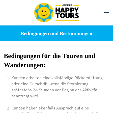
Besuchen
Skip
to
main
content
Bedingungen und Bestimmungen
Öffnung
Täglich
Bedingungen für die Touren und
8:30 Uh
Wanderungen:
Uhr
Kunden erhalten eine vollständige Rückerstattung
oder eine Gutschrift, wenn die Stornierung
spätestens 24 Stunden vor Beginn der Aktivität
beantragt wird.
Lage
Estrada Monument
Kunden haben ebenfalls Anspruch auf eine