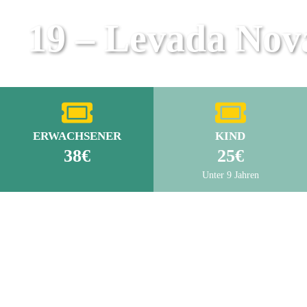
19 – Levada Nov
ERWACHSENER
KIND
38€
25€
Unter 9 Jahren