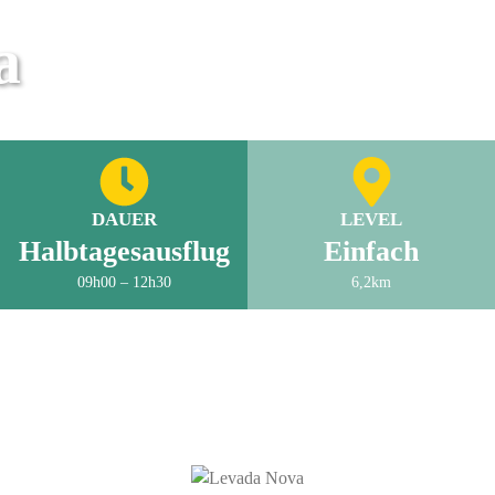
a
DAUER
LEVEL
Halbtagesausflug
Einfach
09h00 – 12h30
6,2km