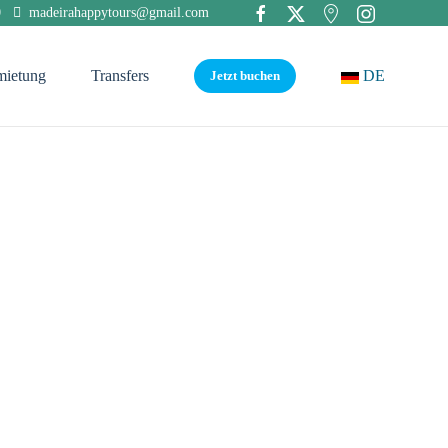
0
madeirahappytours@gmail.com
mietung
Transfers
DE
Jetzt buchen