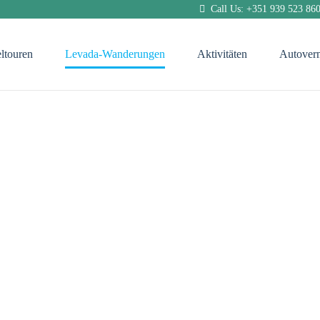
Call Us: +351 939 523 86
eltouren
Levada-Wanderungen
Aktivitäten
Autover