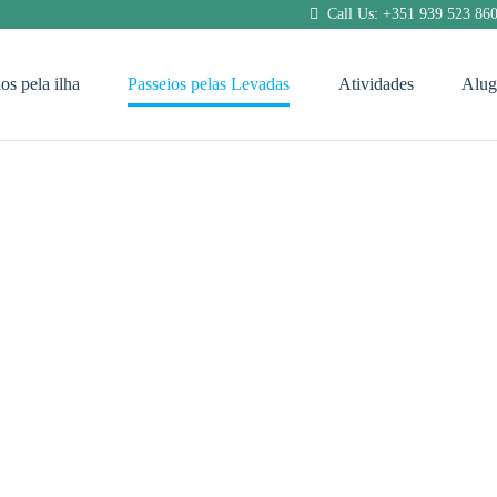
Call Us: +351 939 523 86
os pela ilha
Passeios pelas Levadas
Atividades
Alug