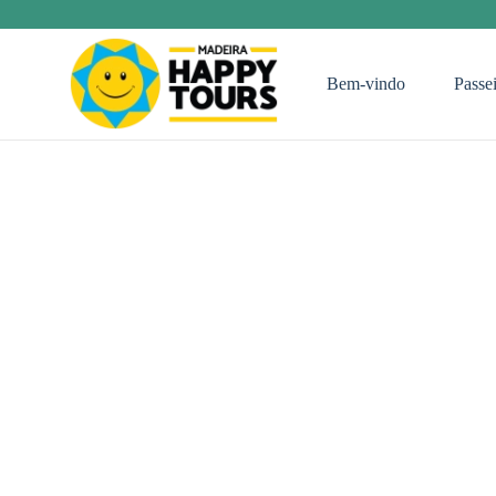
Skip
Bem-vindo
Passei
to
main
content