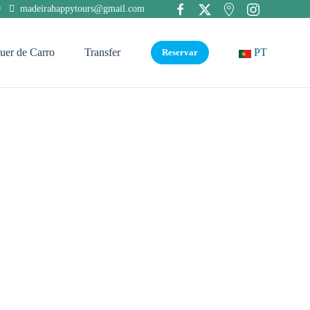
0
madeirahappytours@gmail.com
uer de Carro
Transfer
PT
Reservar