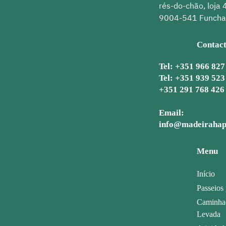
rés-do-chão, loja 4
9004-541 Funcha
Contac
Tel:
+351 966 827
Tel:
+351 939 523
+351 291 768 426
Email:
info@madeirahap
Menu
Início
Passeios 
Caminha
Levada