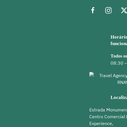
Horário
funcio
Todos os
08:30 –
Localiz
Estrada Monument
Centro Comercial
Experience,